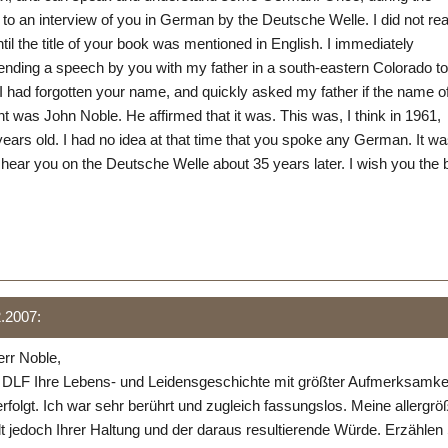
d to an interview of you in German by the Deutsche Welle. I did not rea
il the title of your book was mentioned in English. I immediately
nding a speech by you with my father in a south-eastern Colorado t
 I had forgotten your name, and quickly asked my father if the name of
ht was John Noble. He affirmed that it was. This was, I think in 1961,
ears old. I had no idea at that time that you spoke any German. It w
hear you on the Deutsche Welle about 35 years later. I wish you the 
2.2007:
err Noble,
 DLF Ihre Lebens- und Leidensgeschichte mit größter Aufmerksamke
folgt. Ich war sehr berührt und zugleich fassungslos. Meine allergrö
 jedoch Ihrer Haltung und der daraus resultierende Würde. Erzählen 