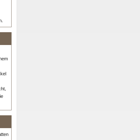
n.
inem
kel
ht,
ie
tten