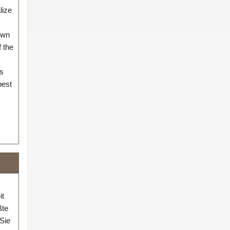
lize
own
 the
as
best
it
ßte
Sie