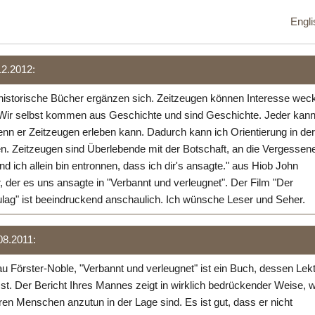
Engli
12.2012:
historische Bücher ergänzen sich. Zeitzeugen können Interesse wec
Wir selbst kommen aus Geschichte und sind Geschichte. Jeder kan
nn er Zeitzeugen erleben kann. Dadurch kann ich Orientierung in der
. Zeitzeugen sind Überlebende mit der Botschaft, an die Vergessen
und ich allein bin entronnen, dass ich dir's ansagte." aus Hiob John
r, der es uns ansagte in "Verbannt und verleugnet". Der Film "Der
ulag" ist beeindruckend anschaulich. Ich wünsche Leser und Seher.
08.2011:
u Förster-Noble, "Verbannt und verleugnet" ist ein Buch, dessen Lek
st. Der Bericht Ihres Mannes zeigt in wirklich bedrückender Weise, 
n Menschen anzutun in der Lage sind. Es ist gut, dass er nicht