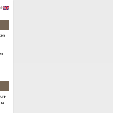
sh
ken
n
en
türe
was