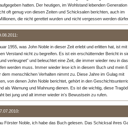
 aufgegeben hatten. Der heutigen, im Wohlstand lebenden Generation
cht oft genug von diesen Zeiten und Schicksalen berichten, auch im
 Millionen, die nicht gerettet wurden und nicht vergessen werden dürfe
9.08.2011:
uar 1955, was John Noble in dieser Zeit erlebt und erlitten hat, ist mit
 Verstand nicht zu begreifen. Es ist ein erschütternder Bericht in s
nd verleugnet" und beleuchtet eine Zeit, die immer wieder neu in das
fen werden muss. Immer wieder lese ich in diesem Buch und mein E
 dem menschlichen Verhalten nimmt zu. Diese Jahre im Gulag mit
ten, von denen John Noble berichtet, gehört in den Geschichtsunterric
d als Warnung und Mahnung dienen. Es ist die wichtig, diese Tragöd
aht bei jung und alt immer wieder in's Bewustsein zu rufen.
07.07.2010:
au Förster Noble, ich habe das Buch gelesen. Das Schicksal ihres Ga