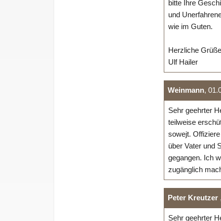
bitte Ihre Gesch
und Unerfahrene
wie im Guten.
Herzliche Grüße
Ulf Hailer
Weinmann
, 01.
Sehr geehrter He
teilweise erschü
sowejt. Offizier
über Vater und S
gegangen. Ich w
zugänglich mache
Peter Kreutzer
Sehr geehrter H