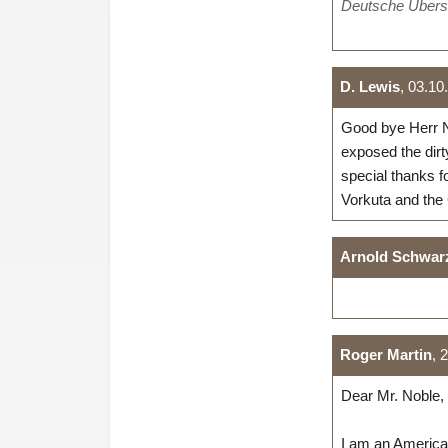
Deutsche Übers
D. Lewis
, 03.10
Good bye Herr No
exposed the dirt
special thanks fo
Vorkuta and the
Arnold Schwar
Roger Martin
, 
Dear Mr. Noble,
I am an America