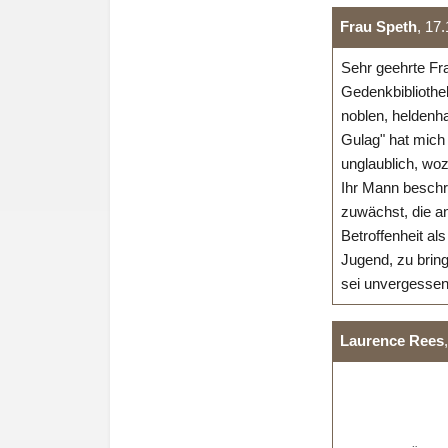
Frau Speth
, 17
Sehr geehrte Fr
Gedenkbibliothek
noblen, heldenh
Gulag" hat mich z
unglaublich, wo
Ihr Mann beschr
zuwächst, die a
Betroffenheit al
Jugend, zu bring
sei unvergessen
Laurence Rees