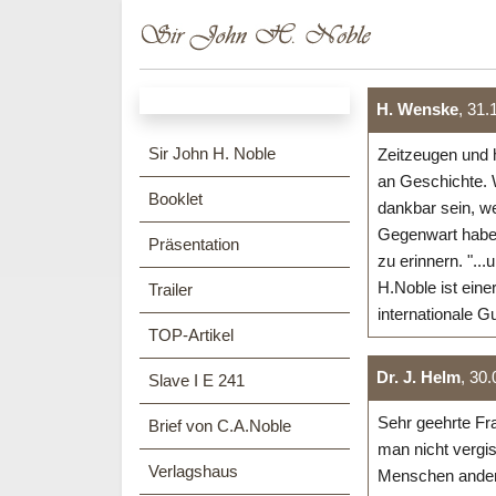
H. Wenske
, 31.
Sir John H. Noble
Zeitzeugen und 
an Geschichte. 
Booklet
dankbar sein, we
Gegenwart haben
Präsentation
zu erinnern. "...
H.Noble ist eine
Trailer
internationale G
TOP-Artikel
Dr. J. Helm
, 30.
Slave I E 241
Sehr geehrte Fra
Brief von C.A.Noble
man nicht vergis
Verlagshaus
Menschen andere