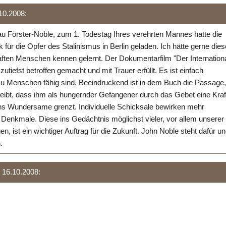
.10.2008:
au Förster-Noble, zum 1. Todestag Ihres verehrten Mannes hatte die
 für die Opfer des Stalinismus in Berlin geladen. Ich hätte gerne die
aften Menschen kennen gelernt. Der Dokumentarfilm "Der Internation
utiefst betroffen gemacht und mit Trauer erfüllt. Es ist einfach
zu Menschen fähig sind. Beeindruckend ist in dem Buch die Passage,
eibt, dass ihm als hungernder Gefangener durch das Gebet eine Kraf
ns Wundersame grenzt. Individuelle Schicksale bewirken mehr
s Denkmale. Diese ins Gedächtnis möglichst vieler, vor allem unserer
en, ist ein wichtiger Auftrag für die Zukunft. John Noble steht dafür u
.
, 16.10.2008: