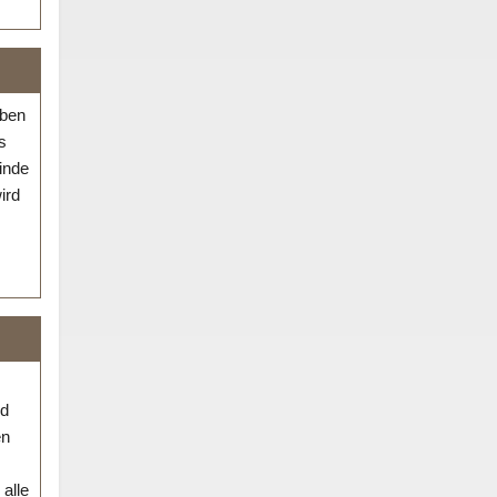
aben
s
finde
ird
nd
en
alle