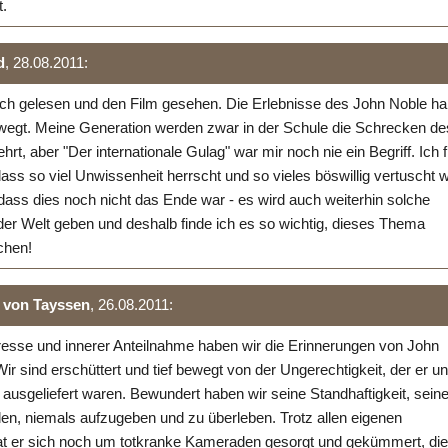
.
d
, 28.08.2011:
ch gelesen und den Film gesehen. Die Erlebnisse des John Noble h
ewegt. Meine Generation werden zwar in der Schule die Schrecken de
rt, aber "Der internationale Gulag" war mir noch nie ein Begriff. Ich 
 dass so viel Unwissenheit herrscht und so vieles böswillig vertuscht w
dass dies noch nicht das Ende war - es wird auch weiterhin solche
der Welt geben und deshalb finde ich es so wichtig, dieses Thema
chen!
r von Tayssen
, 26.08.2011:
resse und innerer Anteilnahme haben wir die Erinnerungen von John
ir sind erschüttert und tief bewegt von der Ungerechtigkeit, der er u
 ausgeliefert waren. Bewundert haben wir seine Standhaftigkeit, sein
en, niemals aufzugeben und zu überleben. Trotz allen eigenen
 er sich noch um totkranke Kameraden gesorgt und gekümmert, die 