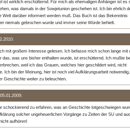
l ist wirklich erschütternd. Für mich als ehemaligen Anhänger ist es 
hen, was damals in der Sowjetunion geschehen ist. Ich bin ehrlich d
e Welt darüber informiert werden muß. Das Buch ist das Bekenntnis
er niemals gebrochen wurde und immer seine Würde behielt.
02.2010:
ch mit großem Interesse gelesen. Ich befasse mich schon lange mit 
 das, was uns bisher enthalten wurde, ist erschütternd. Ich mußte b
erbrechen, weil ich das Grauen, welches hier geschildert wird, nicht
e. Ich bin der Meinung, hier ist noch viel Aufklärungsarbeit notwendig
er Geschichte weiter zu beleuchten.
 05.01.2009:
hr schockierend zu erfahren, was an Geschichte totgeschwiegen wur
ufklärung solcher ungeheuerlichen Vorgänge zu Zeiten der SU und au
nicht aufhören!