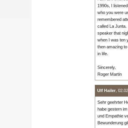
1990s, I listene
who you were unt
remembered atte
called La Junta.
speaker that nig
when I was ten y
then amazing to 
in life.
Sincerely,
Roger Martin
Ulf Hailer
, 02.0
Sehr geehrter H
habe gestern im
und Empathie ver
Bewunderung gilt