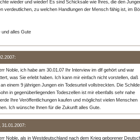
ichte wieder und wieder! Es sind Schicksale wie Ihres, die den Junge
n verdeutlichen, zu welchen Handlungen der Mensch fähig ist, im B
 und alles Gute
02.2007:
rr Noble, ich habe am 30.01.07 Ihr Interview im dlf gehört und war
ttert, was Sie erlebt haben. Ich kann mir einfach nicht vorstellen, daß
e an einem 9 jährigen Jungen ein Todesurteil vollstreckten. Die Schild
ohn in gegenüberliegenden Todeszellen ist mir ebenfalls sehr nahe
erde Ihre Veröffentlichungen kaufen und möglichst vielen Menschen
n. Ich wünsche Ihnen für die Zukunft alles Gute.
, 31.01.2007:
err Noble, als in Westdeutschland nach dem Krieg geborener Deutsc