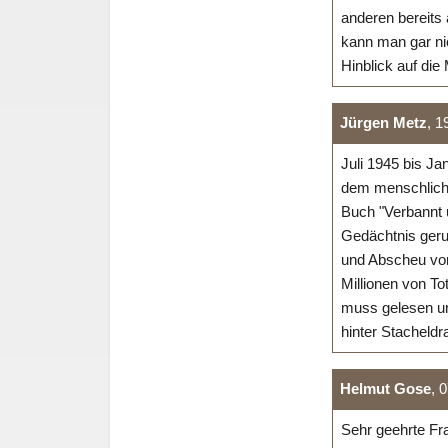
anderen bereits
kann man gar ni
Hinblick auf die
Jürgen Metz
, 1
Juli 1945 bis Jan
dem menschlichen
Buch "Verbannt u
Gedächtnis geru
und Abscheu vor
Millionen von To
muss gelesen un
hinter Stacheldr
Helmut Gose
, 
Sehr geehrte Fr