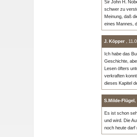
Sir John H. Nobe
schwer zu verste
Meinung, daß di
eines Mannes, d
J. Köpper
, 11.
Ich habe das Bu
Geschichte, aber
Lesen öfters unt
verkraften konnt
dieses Kapitel d
S.Milde-Flügel
,
Es ist schon se
und wird. Die A
noch heute darf 