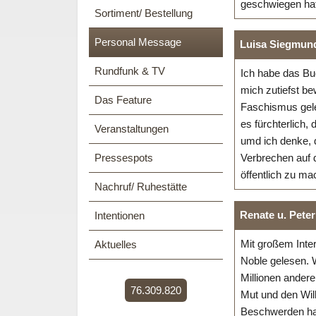
geschwiegen hat
Sortiment/ Bestellung
Personal Message
Luisa Siegmun
Rundfunk & TV
Ich habe das Bu
mich zutiefst b
Das Feature
Faschismus geleh
es fürchterlich,
Veranstaltungen
umd ich denke, 
Pressespots
Verbrechen auf 
öffentlich zu ma
Nachruf/ Ruhestätte
Renate u. Pete
Intentionen
Mit großem Inte
Aktuelles
Noble gelesen. W
Millionen andere
76.309.820
Mut und den Will
Beschwerden hat